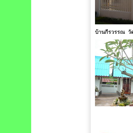
บ้านกีรวรรณ วั