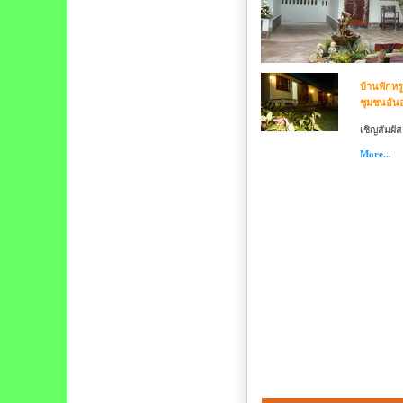
บ้านพักหร
ชุมชนอันอ
เชิญสัมผั
More...