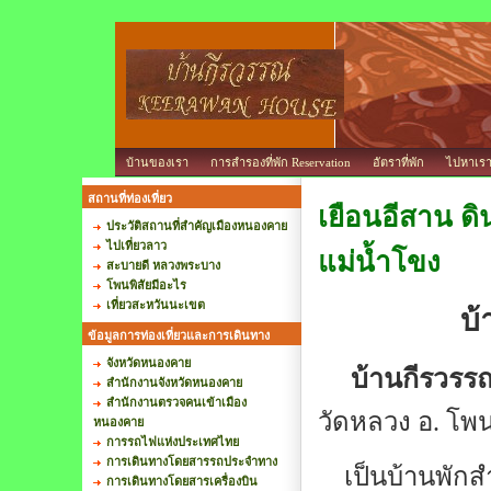
บ้านของเรา
การสำรองที่พัก Reservation
อัตราที่พัก
ไปหาเร
สถานที่ท่องเที่ยว
เยือนอีสาน ด
ประวัติสถานที่สำคัญเมืองหนองคาย
ไปเที่ยวลาว
แม่น้ำโขง
สะบายดี หลวงพระบาง
โพนพิสัยมีอะไร
เที่ยวสะหวันนะเขต
บ้
ข้อมูลการท่องเที่ยวและการเดินทาง
จังหวัดหนองคาย
บ้านกีรวรร
สำนักงานจังหวัดหนองคาย
สำนักงานตรวจคนเข้าเมือง
วัดหลวง อ. โพ
หนองคาย
การรถไฟแห่งประเทศไทย
การเดินทางโดยสารรถประจำทาง
เป็นบ้านพักสำ
การเดินทางโดยสารเครื่องบิน