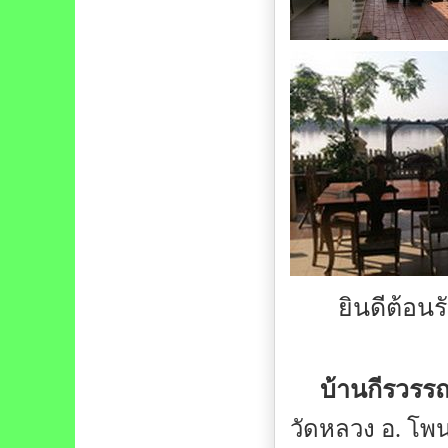
ยินดีต้อนร
บ้านกีรวรร
วัดหลวง อ. โพน