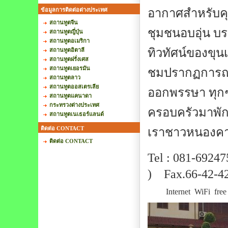
ข้อมูลการติดต่อต่างประเทศ
อากาศสำหรับค
สถานทูตจีน
ชุมชนอบอุ่น บรร
สถานทูตญี่ปุ่น
สถานทูตอเมริกา
ทิวทัศน์ของขุน
สถานทูตอิตาลี
สถานทูตฝรั่งเศส
สถานทูตเยอรมัน
ชมปรากฏการณ์บ
สถานทูตลาว
สถานทูตออสเตรเลีย
ออกพรรษา ทุก
สถานทูตแคนาดา
กระทรวงต่างประเทศ
ครอบครัวมาพัก
สถานทูตเนเธอร์แลนด์
ติดต่อ CONTACT
เราชาวหนองคาย
ติดต่อ CONTACT
Tel : 081-69247
) Fax.66-42-4
Internet WiFi free